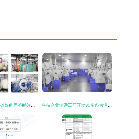
2025亲测四川口碑好的固溶时效厂 信息技术赋能智造升级
科技企业清远工厂开动90多条供港口罩生产线,产能翻倍增长